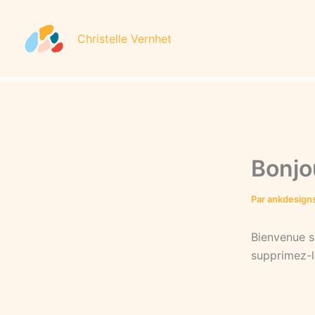
Aller
au
Christelle Vernhet
contenu
Bonjo
Par
ankdesign
Bienvenue s
supprimez-l