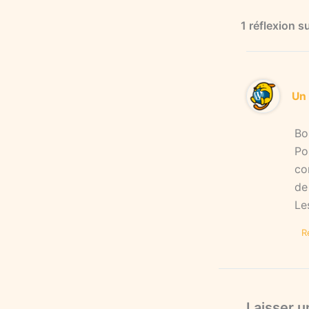
1 réflexion s
Un
Bo
Po
co
de
Le
R
Laisser 